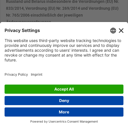
Russland und Belarus insbesondere die Verordnungen (EU) Nr.
833/2014, Verordnung (EU) Nr. 269/2014 und Verordnung (EU)
Nr. 765/2006 einschließlich der jeweiligen
Änderungsverordnungen.
Dies umfasst auch die Vorgabe des sog. 11.Sanktionspakets,
welches im Amtsblatt der EU L159 I vom 23.06.2023
veröffentlicht wurde, wonach der Import und Kauf bestimmter
Stahlerzeugnissen aus Drittländern, die unter Verwendung von
Stahl mit Ursprung in Russland verarbeitet wurde, verboten ist.
Mit diesem Schreiben machen wir darauf aufmerksam, dass
Waren, die von Artikel 3g der EU VO (EU) 2023/1214 in ihrer
jeweils gültigen Fassung betroffen sind, ab genanntem Datum
nicht mehr an uns oder von uns geliefert oder verkauft werden
dürfen.
Wir weisen darauf hin, dass selbstverständlich unsere
Vorlieferanten auf die Verordnung und die damit verbundenen
Verpflichtungen hingewiesen wurden.